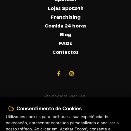
Lojas Spot24h
Franchising
Comida 24 horas
Blog
FAQs
Contactos
© Copyright
Spot 24h
Consentimento de Cookies
2020. Todos os direitos
reservados.
Utilizamos cookies para melhorar a sua experiência de
navegação, apresentar conteúdo personalizado e analisar o
Política de Privacidade
nosso tráfego. Ao clicar em "Aceitar Todos", consente a