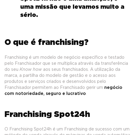
uma missão que levamos muito a
sério.
O que é franchising?
Franchising é um modelo de negócio específico e testado
pelo Franchisador que se multiplica através da transferência
do seu
Know how
aos seus franchisados. A utilização da
marca, a partilha do modelo de gestão e o acesso aos
produtos e serviços criados e desenvolvidos pelo
Franchisador permitem ao Franchisado gerir um
negócio
com notoriedade, seguro e lucrativo
.
Franchising Spot24h
O Franchising Spot24h é um Franchising de sucesso com um