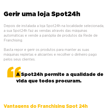
Gerir uma loja Spot24h
Depois de instalada a loja Spot24h na localidade selecionada,
a sua Spot24h faz as vendas através das máquinas
automáticas e vende a panóplia de produtos da Rede de
Franchising.
Basta repor e gerir os produtos para manter as suas
máquinas repletas e aliciantes e recolher o dinheiro pago
pelos seus clientes.
A Spot24h permite a qualidade de
vida que todos procuram.
Vantagens do Franchising Spot 24h