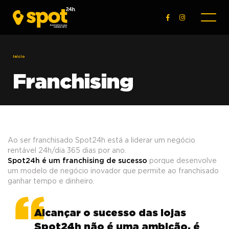
Início
Franchising
Ao ser franchisado Spot24h está a liderar um negócio
rentável 24h/dia 365 dias por ano.
Spot24h é um franchising de sucesso
porque desenvolve
um modelo de negócio inovador que permite ao franchisado
ganhar tempo e dinheiro.
Alcançar o sucesso das lojas
Spot24h não é uma ambição, é