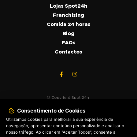
Lojas Spot24h
Franchising
Comida 24 horas
Blog
FAQs
Contactos
© Copyright
Spot 24h
Consentimento de Cookies
2020. Todos os direitos
reservados.
Utilizamos cookies para melhorar a sua experiência de
navegação, apresentar conteúdo personalizado e analisar o
Política de Privacidade
nosso tráfego. Ao clicar em "Aceitar Todos", consente a