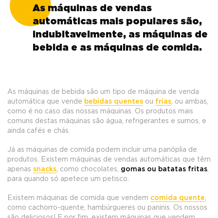
As máquinas de vendas
automáticas mais populares são,
indubitavelmente, as máquinas de
bebida e as máquinas de comida.
As máquinas de bebida são um tipo de máquina de venda
automática que vende
bebidas quentes
ou
frias
, ou ambas,
como é no caso das nossas máquinas. Os produtos mais
comuns destas máquinas são água, refrigerantes e sumos, e
ainda cafés e chás.
Já as máquinas de comida podem incluir uma panóplia de
produtos. Existem máquinas de vendas automáticas que têm
apenas
snacks
, como chocolates,
gomas ou batatas fritas
,
para quando só apetece um petisco.
Existem máquinas de comida que vendem
comida quente
,
como cachorro-quente, hambúrgueres ou paninis. Os nossos
são deliciosos! E por fim, existem máquinas que vendem