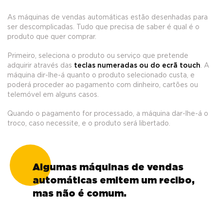
As máquinas de vendas automáticas estão desenhadas para
ser descomplicadas. Tudo que precisa de saber é qual é o
produto que quer comprar.
Primeiro, seleciona o produto ou serviço que pretende
adquirir através das
teclas numeradas ou do ecrã touch
. A
máquina dir-lhe-á quanto o produto selecionado custa, e
poderá proceder ao pagamento com dinheiro, cartões ou
telemóvel em alguns casos.
Quando o pagamento for processado, a máquina dar-lhe-á o
troco, caso necessite, e o produto será libertado.
Algumas máquinas de vendas
automáticas emitem um recibo,
mas não é comum.