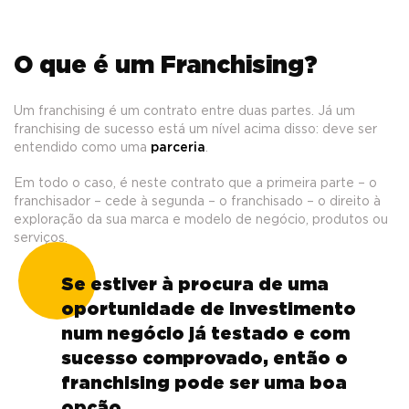
O que é um Franchising?
Um franchising é um contrato entre duas partes. Já um
franchising de sucesso está um nível acima disso: deve ser
entendido como uma
parceria
.
Em todo o caso, é neste contrato que a primeira parte – o
franchisador – cede à segunda – o franchisado – o direito à
exploração da sua marca e modelo de negócio, produtos ou
serviços.
Se estiver à procura de uma
oportunidade de investimento
num negócio já testado e com
sucesso comprovado, então o
franchising pode ser uma boa
opção.