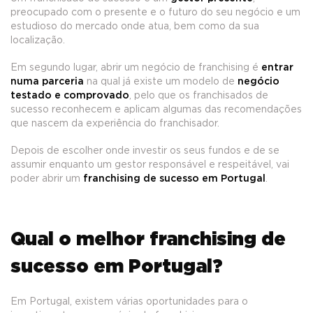
preocupado com o presente e o futuro do seu negócio e um
estudioso do mercado onde atua, bem como da sua
localização.
Em segundo lugar, abrir um negócio de franchising é
entrar
numa parceria
na qual já existe um modelo de
negócio
testado e comprovado
, pelo que os franchisados de
sucesso reconhecem e aplicam algumas das recomendações
que nascem da experiência do franchisador.
Depois de escolher onde investir os seus fundos e de se
assumir enquanto um gestor responsável e respeitável, vai
poder abrir um
franchising de sucesso em Portugal
.
Qual o melhor franchising de
sucesso em Portugal?
Em Portugal, existem várias oportunidades para o