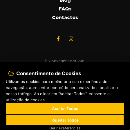
Blog
FAQs
Contactos
© Copyright
Spot 24h
2020. Todos os direitos
Consentimento de Cookies
reservados.
Utilizamos cookies para melhorar a sua experiência de
navegação, apresentar conteúdo personalizado e analisar o
Política de Privacidade
nosso tráfego. Ao clicar em "Aceitar Todos", consente a
Livro de Reclamações
utilização de cookies.
Quero abrir uma
By Bluesoft.pt
Aceitar Todos
SPOT 24H
Rejeitar Todos
Gerir Preferências