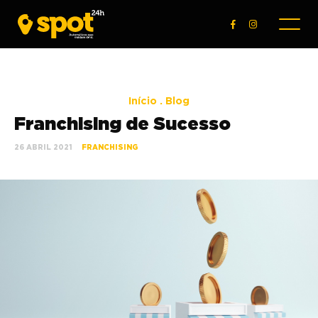
Início
.
Blog
Franchising de Sucesso
26 ABRIL 2021
FRANCHISING