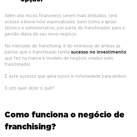
Além dos riscos financeiros serem mais limitados, terá
acesso a know how especializado, bem como a apoio
técnico e administrativo, por parte do franchisador, para a
gestão diária do seu novo negócio.
No mercado de franchising, é do interesse de ambas as
partes que o franchisado tenha
sucesso no investimento
que fez na marca e modelo de negócio criados pelo
franchisador.
É este sucesso que gera lucros e notoriedade para ambos.
E isto quer dizer o quê?
Como funciona o negócio de
franchising?