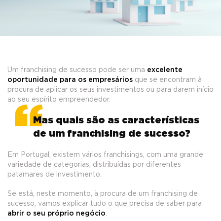
Um franchising de sucesso pode ser uma
excelente
oportunidade para os empresários
que se encontram à
procura de aplicar os seus investimentos ou para darem início
ao seu espírito empreendedor.
Mas quais são as características
de um franchising de sucesso?
Em Portugal, existem vários franchisings, com uma grande
variedade de categorias, distribuídas por diferentes
patamares de investimento.
Se está, neste momento, à procura de um franchising de
sucesso, vamos explicar tudo o que precisa de saber para
abrir o seu próprio negócio
.