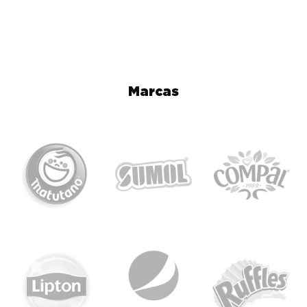
Publicidade
Aplicação de decoração da Marca
interior e
Spot24h em vinil
exterior
Publicidade nas
Post patrocinado no Facebook,
redes Sociais
Instagram e Website
Marcas
*No pack Basic são instalados os mesmos materiais, exclui apenas a
segunda máquina multiprodutos.