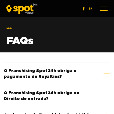
Início
.
FAQs
O Franchising Spot24h obriga o
pagamento de Royalties?
No Franchising Spot24h não são cobrados
O Franchising Spot24h obriga ao
Royalties.
Direito de entrada?
No Franchising Spot24h não existe Direito de