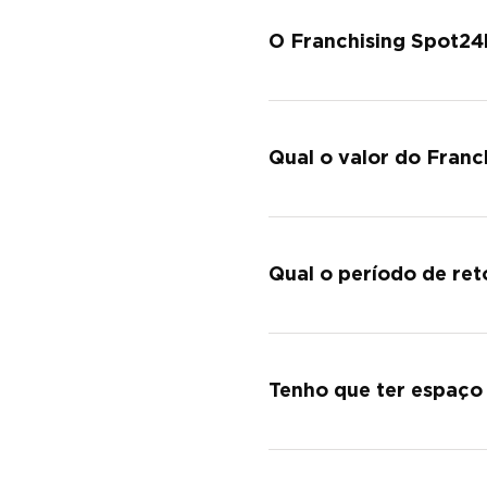
No Franchising Spot24h 
O Franchising Spot24h
No Franchising Spot24h n
Qual o valor do Franc
O valor do franchising é
Qual o período de ret
O retorno de investiment
Tenho que ter espaço
Não, a Spot24h pode ser