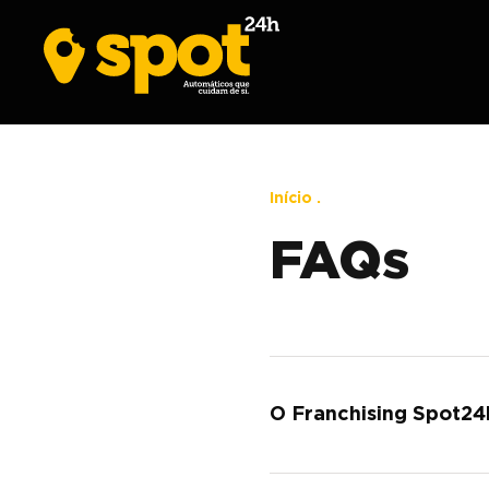
Início
.
FAQs
O Franchising Spot24