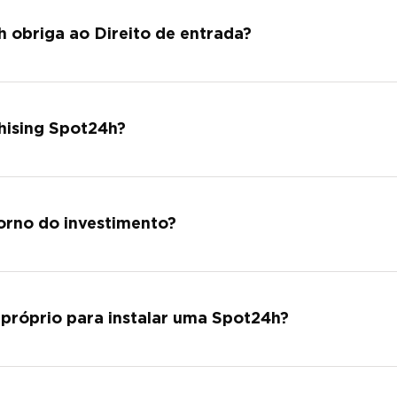
não são cobrados Royalties.
 obriga ao Direito de entrada?
ão existe Direito de Entrada.
hising Spot24h?
 44.500,00€ - Pack Complete (acresce valor de IVA).
orno do investimento?
o de uma loja Spot24h varia entre 18 a 24 meses.
 próprio para instalar uma Spot24h?
 instalada num espaço arrendado.