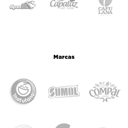
Publicidade
Aplicação de decoração da Marca
interior e
Spot24h em vinil
exterior
Publicidade nas
Post patrocinado no Facebook,
redes Sociais
Instagram e Website
*No pack Basic são instalados os mesmos materiais, exclui apenas a
Marcas
segunda máquina multiprodutos.