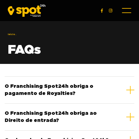
Início
.
FAQs
O Franchising Spot24h obriga o
pagamento de Royalties?
No Franchising Spot24h não são cobrados
O Franchising Spot24h obriga ao
Royalties.
Direito de entrada?
No Franchising Spot24h não existe Direito de