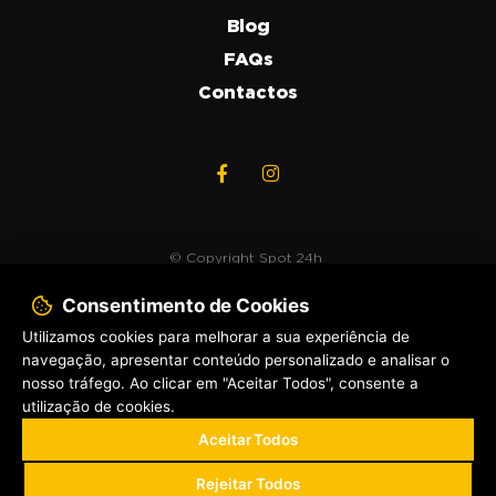
Blog
FAQs
Contactos
© Copyright
Spot 24h
2020. Todos os direitos
Consentimento de Cookies
reservados.
Utilizamos cookies para melhorar a sua experiência de
navegação, apresentar conteúdo personalizado e analisar o
Política de Privacidade
nosso tráfego. Ao clicar em "Aceitar Todos", consente a
Livro de Reclamações
utilização de cookies.
Quero abrir uma
By Bluesoft.pt
Aceitar Todos
SPOT 24H
Rejeitar Todos